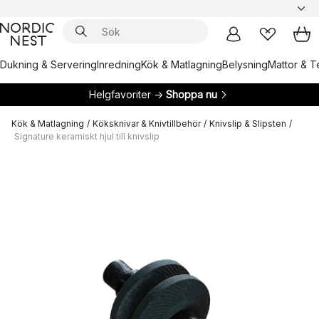
Dukning & Servering
Inredning
Kök & Matlagning
Belysning
Mattor & Te
Helgfavoriter →
Shoppa nu
Kök & Matlagning
/
Köksknivar & Knivtillbehör
/
Knivslip & Slipsten
/
Signature keramiskt hjul till knivslip