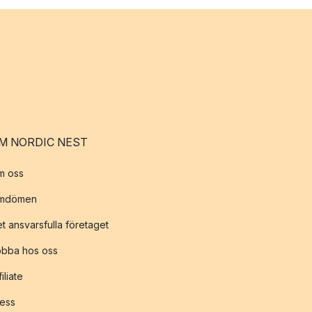
M NORDIC NEST
m oss
mdömen
t ansvarsfulla företaget
obba hos oss
filiate
ess