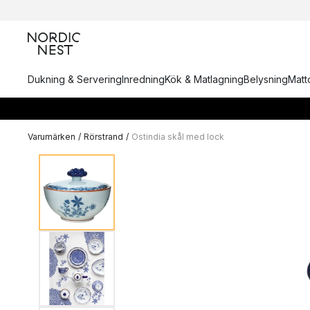
Dukning & Servering
Inredning
Kök & Matlagning
Belysning
Matto
Varumärken
/
Rörstrand
/
Ostindia skål med lock