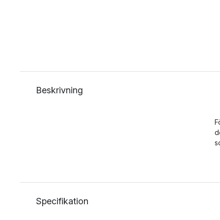
Beskrivning
F
d
s
Specifikation