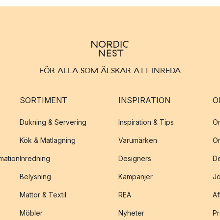
FÖR ALLA SOM ÄLSKAR ATT INREDA
SORTIMENT
INSPIRATION
O
Dukning & Servering
Inspiration & Tips
O
Kök & Matlagning
Varumärken
O
amation
Inredning
Designers
De
Belysning
Kampanjer
J
Mattor & Textil
REA
Af
Möbler
Nyheter
Pr