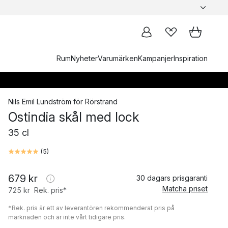
Rum
Nyheter
Varumärken
Kampanjer
Inspiration
Nils Emil Lundström
för
Rörstrand
Ostindia skål med lock
35 cl
(
5
)
679 kr
30 dagars prisgaranti
Matcha priset
725 kr
Rek. pris*
*Rek. pris är ett av leverantören rekommenderat pris på
marknaden och är inte vårt tidigare pris.