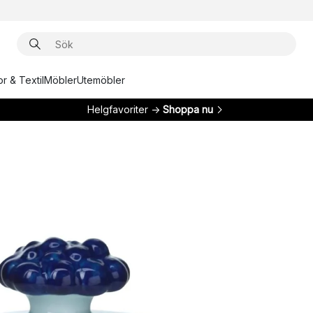
r & Textil
Möbler
Utemöbler
Helgfavoriter →
Shoppa nu