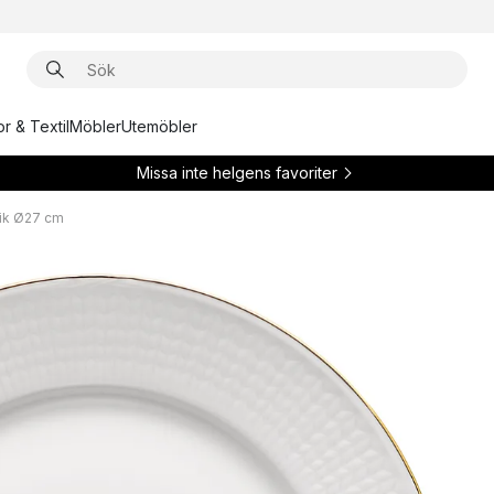
r & Textil
Möbler
Utemöbler
Missa inte helgens favoriter
rik Ø27 cm