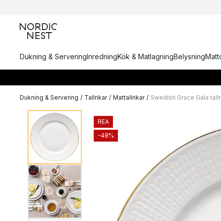
Dukning & Servering
Inredning
Kök & Matlagning
Belysning
Matto
Dukning & Servering
/
Tallrikar
/
Mattallrikar
/
Swedish Grace Gala tall
REA
-48%