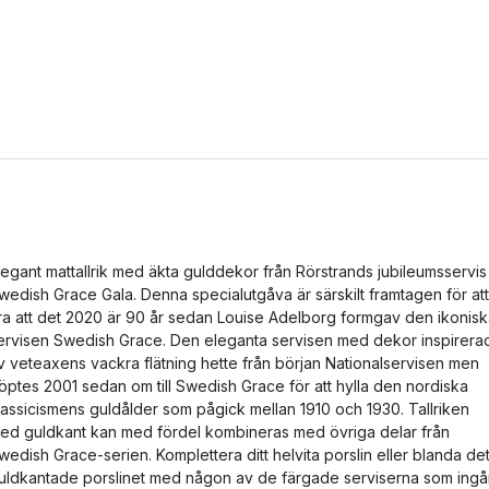
legant mattallrik med äkta gulddekor från Rörstrands jubileumsservis
wedish Grace Gala. Denna specialutgåva är särskilt framtagen för att
ira att det 2020 är 90 år sedan Louise Adelborg formgav den ikonis
ervisen Swedish Grace. Den eleganta servisen med dekor inspirera
v veteaxens vackra flätning hette från början Nationalservisen men
öptes 2001 sedan om till Swedish Grace för att hylla den nordiska
lassicismens guldålder som pågick mellan 1910 och 1930. Tallriken
ed guldkant kan med fördel kombineras med övriga delar från
wedish Grace-serien. Komplettera ditt helvita porslin eller blanda de
uldkantade porslinet med någon av de färgade serviserna som ingår