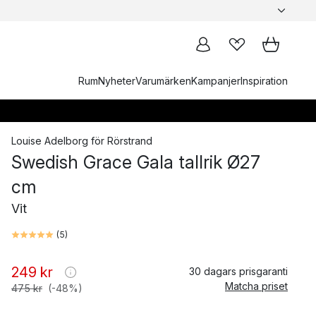
Rum
Nyheter
Varumärken
Kampanjer
Inspiration
Louise Adelborg
för
Rörstrand
Swedish Grace Gala tallrik Ø27
cm
Vit
(
5
)
249 kr
30 dagars prisgaranti
Matcha priset
475 kr
(-48%)