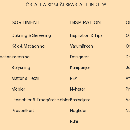
FÖR ALLA SOM ÄLSKAR ATT INREDA
SORTIMENT
INSPIRATION
O
Dukning & Servering
Inspiration & Tips
O
Kök & Matlagning
Varumärken
O
amation
Inredning
Designers
De
Belysning
Kampanjer
J
Mattor & Textil
REA
Af
Möbler
Nyheter
Pr
Utemöbler & Trädgårdsmöbler
Bästsäljare
Vä
Presentkort
Högtider
No
Rum