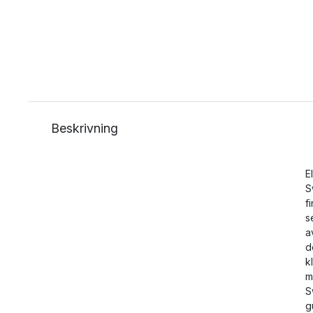
Beskrivning
E
S
f
s
a
d
k
m
S
g