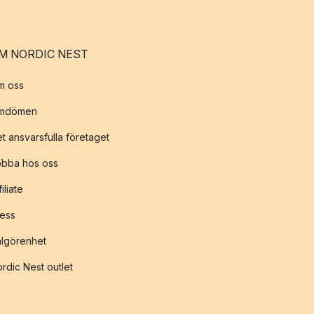
M NORDIC NEST
m oss
mdömen
t ansvarsfulla företaget
obba hos oss
filiate
ess
lgörenhet
rdic Nest outlet