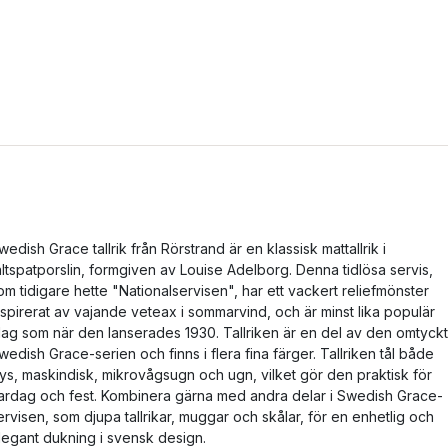
wedish Grace tallrik från Rörstrand är en klassisk mattallrik i
ältspatporslin, formgiven av Louise Adelborg. Denna tidlösa servis,
om tidigare hette "Nationalservisen", har ett vackert reliefmönster
nspirerat av vajande veteax i sommarvind, och är minst lika populär
dag som när den lanserades 1930. Tallriken är en del av den omtyck
wedish Grace-serien och finns i flera fina färger. Tallriken tål både
rys, maskindisk, mikrovågsugn och ugn, vilket gör den praktisk för
ardag och fest. Kombinera gärna med andra delar i Swedish Grace-
ervisen, som djupa tallrikar, muggar och skålar, för en enhetlig och
legant dukning i svensk design.