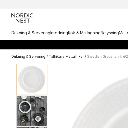
Dukning & Servering
Inredning
Kök & Matlagning
Belysning
Matto
Dukning & Servering
/
Tallrikar
/
Mattallrikar
/
Swedish Grace tallrik Ø