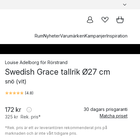
Rum
Nyheter
Varumärken
Kampanjer
Inspiration
Louise Adelborg
för
Rörstrand
Swedish Grace tallrik Ø27 cm
snö (vit)
(
4.8
)
172 kr
30 dagars prisgaranti
Matcha priset
325 kr
Rek. pris*
*Rek. pris är ett av leverantören rekommenderat pris på
marknaden och är inte vårt tidigare pris.