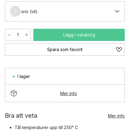
snö (vit)
Lägg i varukorg
Spara som favorit
I lager
Mer info
Bra att veta
Mer info
Tål temperaturer upp till 250° C