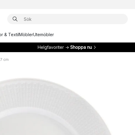
r & Textil
Möbler
Utemöbler
Helgfavoriter →
Shoppa nu
27 cm