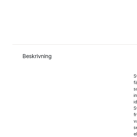
Beskrivning
S
f
s
i
i
S
f
v
s
e