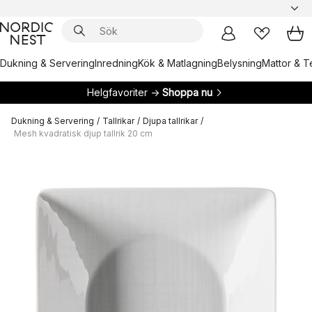
Dukning & Servering
Inredning
Kök & Matlagning
Belysning
Mattor & Te
Helgfavoriter →
Shoppa nu
Dukning & Servering
/
Tallrikar
/
Djupa tallrikar
/
Mesh kvadratisk djup tallrik 20 cm