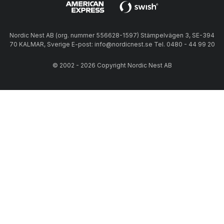
Nordic Nest AB (org. nummer 556628-1597) Stämpelvägen 3, SE-394
70 KALMAR, Sverige E-post: info@nordicnest.se Tel. 0480 - 44 99 20
© 2002 - 2026 Copyright Nordic Nest AB