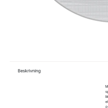
Beskrivning
M
s
l
e
ö