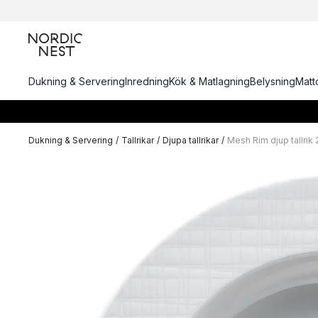
Dukning & Servering
Inredning
Kök & Matlagning
Belysning
Matto
Dukning & Servering
/
Tallrikar
/
Djupa tallrikar
/
Mesh Rim djup tallrik