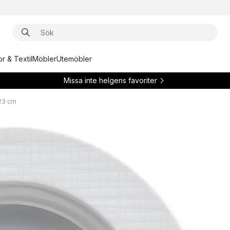
r & Textil
Möbler
Utemöbler
Missa inte helgens favoriter
 23 cm