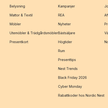
Belysning
Kampanjer
J
Mattor & Textil
REA
Af
Möbler
Nyheter
Pr
Utemöbler & Trädgårdsmöbler
Bästsäljare
Vä
Presentkort
Högtider
No
Rum
Presenttips
Nest Trends
Black Friday 2026
Cyber Monday
Rabattkoder hos Nordic Nest