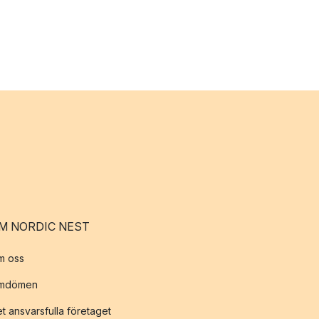
M NORDIC NEST
m oss
mdömen
t ansvarsfulla företaget