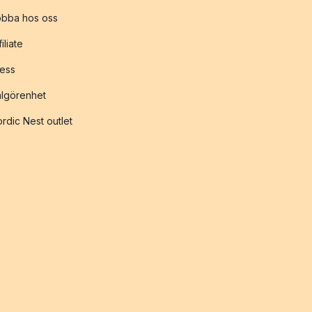
obba hos oss
filiate
ess
lgörenhet
rdic Nest outlet