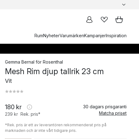
Rum
Nyheter
Varumärken
Kampanjer
Inspiration
Gemma Bernal
för
Rosenthal
Mesh Rim djup tallrik 23 cm
Vit
180 kr
30 dagars prisgaranti
Matcha priset
239 kr
Rek. pris*
*Rek. pris är ett av leverantören rekommenderat pris på
marknaden och är inte vårt tidigare pris.