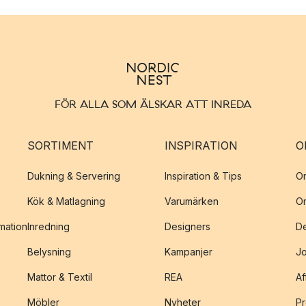
FÖR ALLA SOM ÄLSKAR ATT INREDA
SORTIMENT
INSPIRATION
O
Dukning & Servering
Inspiration & Tips
O
Kök & Matlagning
Varumärken
O
amation
Inredning
Designers
De
Belysning
Kampanjer
J
Mattor & Textil
REA
Af
Möbler
Nyheter
Pr