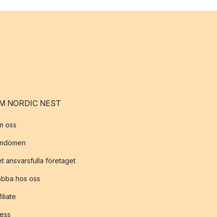
M NORDIC NEST
m oss
mdömen
t ansvarsfulla företaget
obba hos oss
filiate
ess