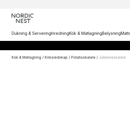
Dukning & Servering
Inredning
Kök & Matlagning
Belysning
Matto
Kök & Matlagning
/
Köksredskap
/
Potatisskalare
/
Julienneskalare