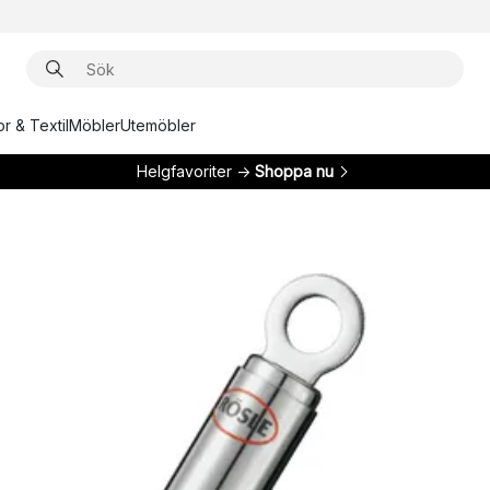
r & Textil
Möbler
Utemöbler
Helgfavoriter →
Shoppa nu