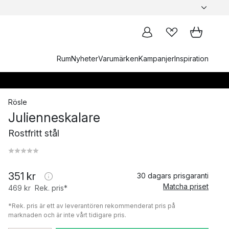
Rum
Nyheter
Varumärken
Kampanjer
Inspiration
Rösle
Julienneskalare
Rostfritt stål
351 kr
30 dagars prisgaranti
Matcha priset
469 kr
Rek. pris*
*Rek. pris är ett av leverantören rekommenderat pris på
marknaden och är inte vårt tidigare pris.