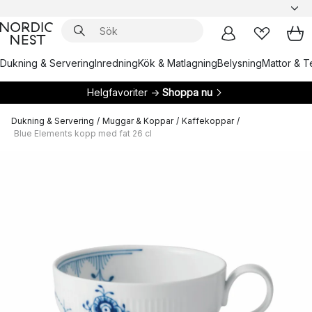
Dukning & Servering
Inredning
Kök & Matlagning
Belysning
Mattor & Te
Helgfavoriter →
Shoppa nu
Dukning & Servering
/
Muggar & Koppar
/
Kaffekoppar
/
Blue Elements kopp med fat 26 cl