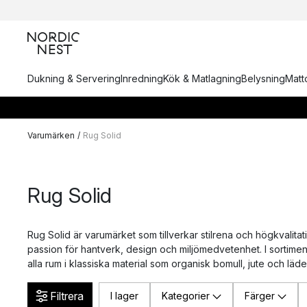
Dukning & Servering
Inredning
Kök & Matlagning
Belysning
Matto
Varumärken
/
Rug Solid
Rug Solid
Rug Solid är varumärket som tillverkar stilrena och högkvalita
passion för hantverk, design och miljömedvetenhet. I sortimen
alla rum i klassiska material som organisk bomull, jute och läde
Filtrera
I lager
Kategorier
Färger