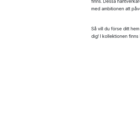
finns. Dessa hantverkar
med ambitionen att påver
Så vill du förse ditt he
dig! I kollektionen finn