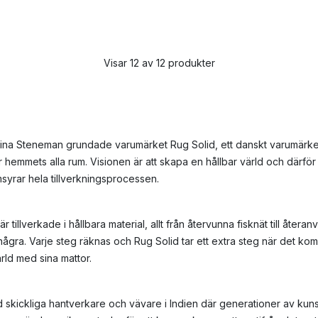
Visar 12 av 12 produkter
Tina Steneman grundade varumärket Rug Solid, ett danskt varumärk
r hemmets alla rum. Visionen är att skapa en hållbar värld och därför 
msyrar hela tillverkningsprocessen.
 är tillverkade i hållbara material, allt från återvunna fisknät till åter
några. Varje steg räknas och Rug Solid tar ett extra steg när det komm
rld med sina mattor.
 skickliga hantverkare och vävare i Indien där generationer av kun