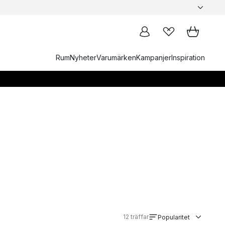
Rum
Nyheter
Varumärken
Kampanjer
Inspiration
12
träffar
Popularitet