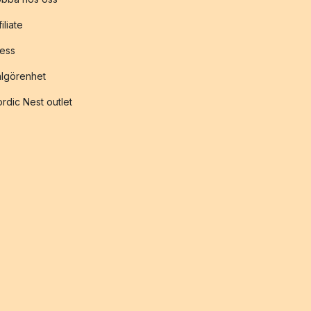
filiate
ess
lgörenhet
rdic Nest outlet