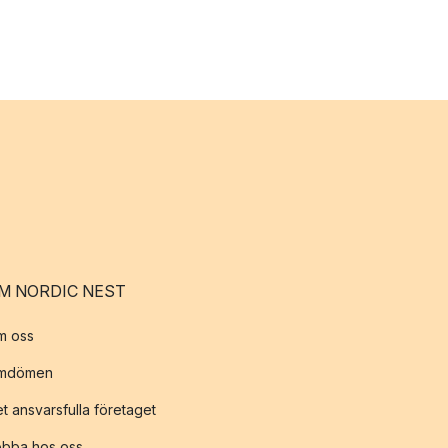
M NORDIC NEST
m oss
mdömen
t ansvarsfulla företaget
obba hos oss