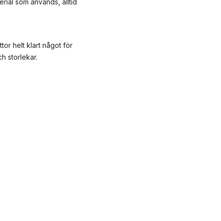
rial som används, alltid
or helt klart något för
ch storlekar.