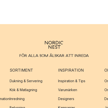
FÖR ALLA SOM ÄLSKAR ATT INREDA
SORTIMENT
INSPIRATION
O
Dukning & Servering
Inspiration & Tips
O
Kök & Matlagning
Varumärken
O
amation
Inredning
Designers
De
Belysning
Kampanjer
J