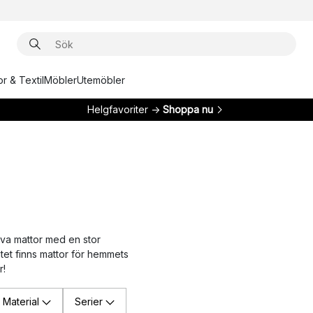
r & Textil
Möbler
Utemöbler
Helgfavoriter →
Shoppa nu
tiva mattor med en stor
tet finns mattor för hemmets
r!
Material
Serier