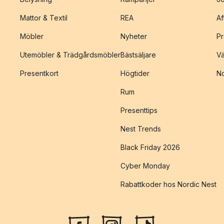
Mattor & Textil
REA
Af
Möbler
Nyheter
Pr
Utemöbler & Trädgårdsmöbler
Bästsäljare
Vä
Presentkort
Högtider
No
Rum
Presenttips
Nest Trends
Black Friday 2026
Cyber Monday
Rabattkoder hos Nordic Nest