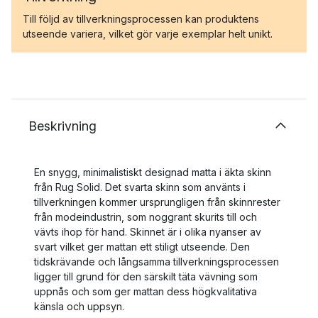
Till följd av tillverkningsprocessen kan produktens
utseende variera, vilket gör varje exemplar helt unikt.
Beskrivning
En snygg, minimalistiskt designad matta i äkta skinn
från Rug Solid. Det svarta skinn som använts i
tillverkningen kommer ursprungligen från skinnrester
från modeindustrin, som noggrant skurits till och
vävts ihop för hand. Skinnet är i olika nyanser av
svart vilket ger mattan ett stiligt utseende. Den
tidskrävande och långsamma tillverkningsprocessen
ligger till grund för den särskilt täta vävning som
uppnås och som ger mattan dess högkvalitativa
känsla och uppsyn.