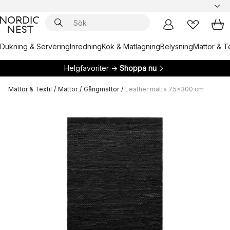
Dukning & Servering
Inredning
Kök & Matlagning
Belysning
Mattor & Te
Helgfavoriter →
Shoppa nu
Mattor & Textil
/
Mattor
/
Gångmattor
/
Leather matta 75x300 cm