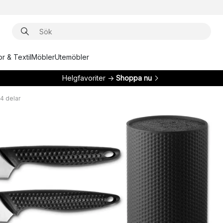
r & Textil
Möbler
Utemöbler
Helgfavoriter →
Shoppa nu
 4 delar