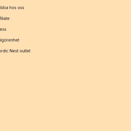
obba hos oss
filiate
ess
lgörenhet
rdic Nest outlet