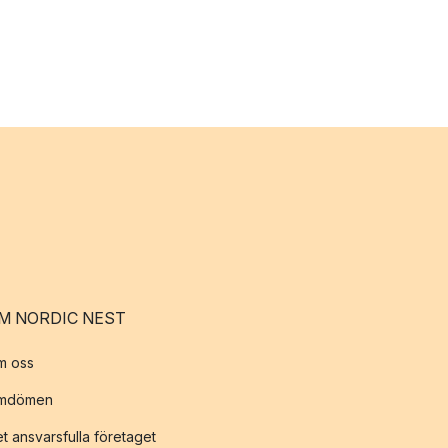
M NORDIC NEST
m oss
mdömen
t ansvarsfulla företaget