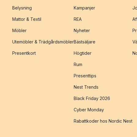
Belysning
Kampanjer
J
Mattor & Textil
REA
Af
Möbler
Nyheter
Pr
Utemöbler & Trädgårdsmöbler
Bästsäljare
Vä
Presentkort
Högtider
No
Rum
Presenttips
Nest Trends
Black Friday 2026
Cyber Monday
Rabattkoder hos Nordic Nest