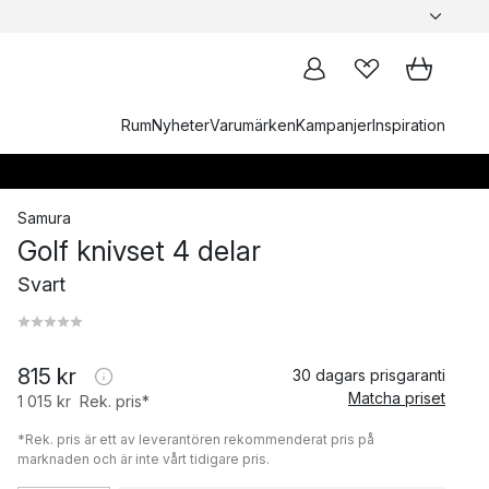
Rum
Nyheter
Varumärken
Kampanjer
Inspiration
Samura
Golf knivset 4 delar
Svart
815 kr
30 dagars prisgaranti
Matcha priset
1 015 kr
Rek. pris*
*Rek. pris är ett av leverantören rekommenderat pris på
marknaden och är inte vårt tidigare pris.