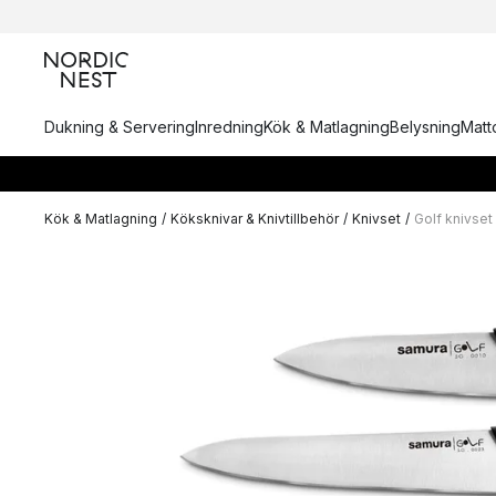
Dukning & Servering
Inredning
Kök & Matlagning
Belysning
Matto
Kök & Matlagning
/
Köksknivar & Knivtillbehör
/
Knivset
/
Golf knivset