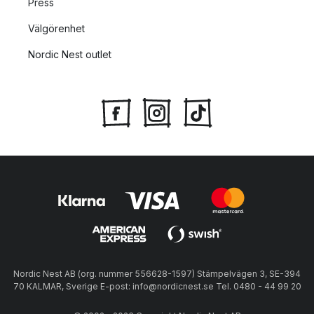
Press
Välgörenhet
Nordic Nest outlet
Nordic Nest AB (org. nummer 556628-1597) Stämpelvägen 3, SE-394
70 KALMAR, Sverige E-post: info@nordicnest.se Tel. 0480 - 44 99 20