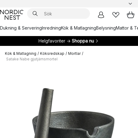
Dukning & Servering
Inredning
Kök & Matlagning
Belysning
Mattor & Te
Helgfavoriter →
Shoppa nu
Kök & Matlagning
/
Köksredskap
/
Mortlar
/
Satake Nabe gjutjärnsmortel