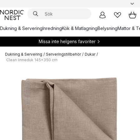
Dukning & Servering
Inredning
Kök & Matlagning
Belysning
Mattor & Te
Missa inte helgens favoriter
Dukning & Servering
/
Serveringstillbehör
/
Dukar
/
Clean linneduk 145x350 cm