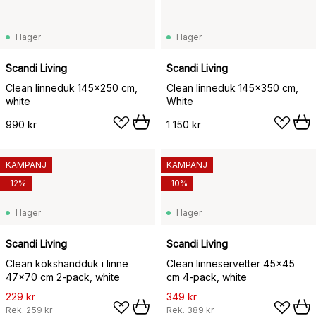
I lager
I lager
Scandi Living
Scandi Living
Clean linneduk 145x250 cm,
Clean linneduk 145x350 cm,
white
White
990 kr
1 150 kr
KAMPANJ
KAMPANJ
-12%
-10%
I lager
I lager
Scandi Living
Scandi Living
Clean kökshandduk i linne
Clean linneservetter 45x45
47x70 cm 2-pack, white
cm 4-pack, white
229 kr
349 kr
Rek.
259 kr
Rek.
389 kr