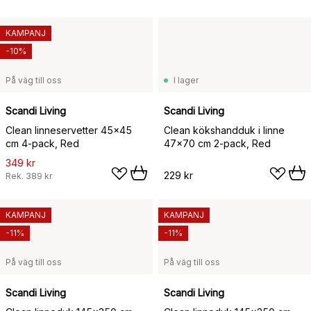
KAMPANJ
-10%
På väg till oss
I lager
Scandi Living
Scandi Living
Clean linneservetter 45x45
Clean kökshandduk i linne
cm 4-pack, Red
47x70 cm 2-pack, Red
349 kr
229 kr
Rek.
389 kr
KAMPANJ
KAMPANJ
-11%
-11%
På väg till oss
På väg till oss
Scandi Living
Scandi Living