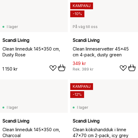
KAMPANJ
-10%
I lager
På väg till oss
Scandi Living
Scandi Living
Clean linneduk 145x350 cm,
Clean linneservetter 45x45
Dusty Rose
cm 4-pack, dusty green
349 kr
1 150 kr
Rek.
389 kr
KAMPANJ
-12%
I lager
I lager
Scandi Living
Scandi Living
Clean linneduk 145x350 cm,
Clean kökshandduk i linne
Charcoal
47x70 cm 2-pack, icy grey