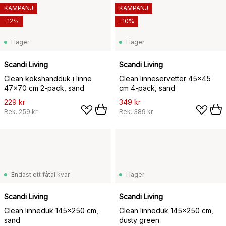
KAMPANJ
KAMPANJ
-12%
-10%
I lager
I lager
Scandi Living
Scandi Living
Clean kökshandduk i linne
Clean linneservetter 45x45
47x70 cm 2-pack, sand
cm 4-pack, sand
229 kr
349 kr
Rek.
259 kr
Rek.
389 kr
Endast ett fåtal kvar
I lager
Scandi Living
Scandi Living
Clean linneduk 145x250 cm,
Clean linneduk 145x250 cm,
sand
dusty green