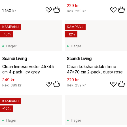
229 kr
1 150 kr
Rek.
259 kr
KAMPANJ
KAMPANJ
-10%
-12%
I lager
I lager
Scandi Living
Scandi Living
Clean linneservetter 45x45
Clean kökshandduk i linne
cm 4-pack, icy grey
47x70 cm 2-pack, dusty rose
349 kr
229 kr
Rek.
389 kr
Rek.
259 kr
KAMPANJ
-10%
I lager
I lager