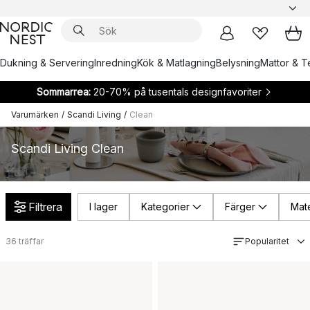
Dukning & Servering
Inredning
Kök & Matlagning
Belysning
Mattor & Te
Sommarrea:
20-70% på tusentals designfavoriter
Varumärken
/
Scandi Living
/
Clean
Scandi Living Clean
Filtrera
I lager
Kategorier
Färger
Mate
36
träffar
Popularitet