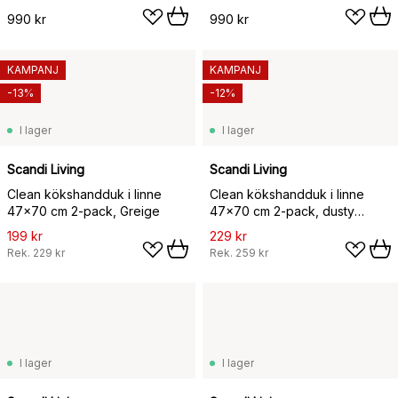
990 kr
990 kr
KAMPANJ
KAMPANJ
-13%
-12%
I lager
I lager
Scandi Living
Scandi Living
Clean kökshandduk i linne
Clean kökshandduk i linne
47x70 cm 2-pack, Greige
47x70 cm 2-pack, dusty
green
199 kr
229 kr
Rek.
229 kr
Rek.
259 kr
I lager
I lager