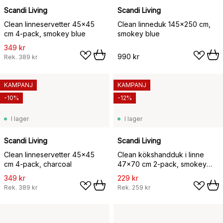
Scandi Living
Scandi Living
Clean linneservetter 45x45
Clean linneduk 145x250 cm,
cm 4-pack, smokey blue
smokey blue
349 kr
990 kr
Rek.
389 kr
KAMPANJ
KAMPANJ
-10%
-12%
I lager
I lager
Scandi Living
Scandi Living
Clean linneservetter 45x45
Clean kökshandduk i linne
cm 4-pack, charcoal
47x70 cm 2-pack, smokey
blue
349 kr
229 kr
Rek.
389 kr
Rek.
259 kr