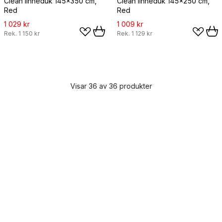
Clean linneduk 145x350 cm,
Clean linneduk 145x250 cm,
Red
Red
1 029 kr
1 009 kr
Rek.
1 150 kr
Rek.
1 129 kr
Visar 36 av 36 produkter