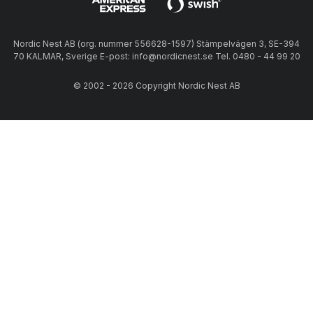
Nordic Nest AB (org. nummer 556628-1597) Stämpelvägen 3, SE-394
70 KALMAR, Sverige E-post: info@nordicnest.se Tel. 0480 - 44 99 20
© 2002 - 2026 Copyright Nordic Nest AB