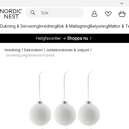
Dukning & Servering
Inredning
Kök & Matlagning
Belysning
Mattor & Te
Helgfavoriter →
Shoppa nu
Inredning
/
Dekoration
/
Juldekorationer & Julpynt
/
Snowing julgranskula 6-pack