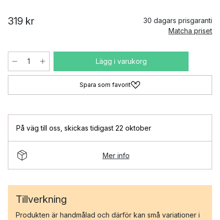
319 kr
30 dagars prisgaranti
Matcha priset
Lägg i varukorg
Spara som favorit
På väg till oss
,
skickas tidigast 22 oktober
Mer info
Tillverkning
Produkten är handmålad och därför kan små variationer i