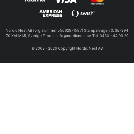
Nordic Nest AB (org. nummer 556628-1597) Stämpelvägen 3, SE-394
70 KALMAR, Sverige E-post: info@nordicnest.se Tel. 0480 - 44 99 20
© 2002 - 2026 Copyright Nordic Nest AB