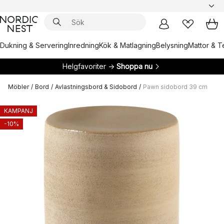
Dukning & Servering
Inredning
Kök & Matlagning
Belysning
Mattor & Te
Helgfavoriter →
Shoppa nu
Möbler
/
Bord
/
Avlastningsbord & Sidobord
/
Pawn sidobord 39 cm
KAMPANJ
-10%