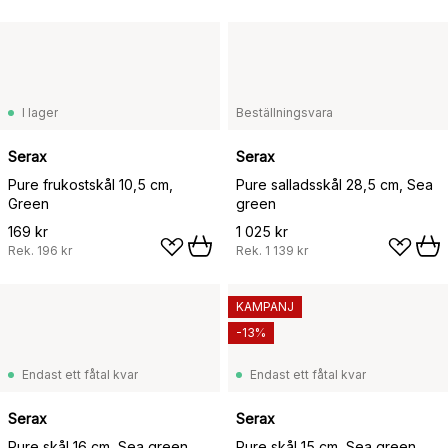
I lager
Beställningsvara
Serax
Serax
Pure frukostskål 10,5 cm,
Pure salladsskål 28,5 cm, Sea
Green
green
169 kr
1 025 kr
Rek.
196 kr
Rek.
1 139 kr
KAMPANJ
-13%
Endast ett fåtal kvar
Endast ett fåtal kvar
Serax
Serax
Pure skål 16 cm, Sea green
Pure skål 15 cm, Sea green