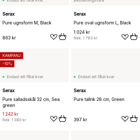
Endast ett fåtal kvar
Beställningsvara
Serax
Serax
Pure ugnsform M, Black
Pure oval ugnsform L, Black
1 024 kr
863 kr
Rek.
1 783 kr
KAMPANJ
-10%
Endast ett fåtal kvar
Endast ett fåtal kvar
Serax
Serax
Pure salladsskål 32 cm, Sea
Pure tallrik 28 cm, Green
green
1 242 kr
397 kr
Rek.
1 380 kr