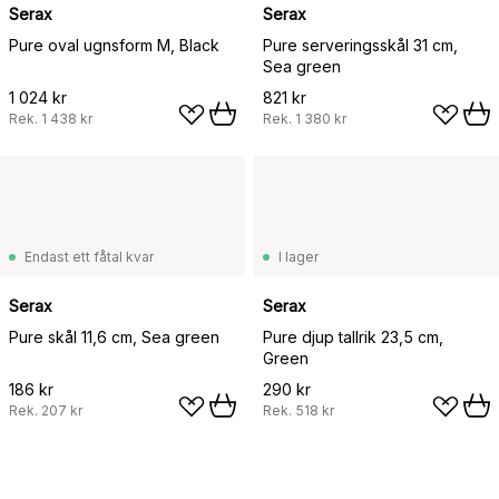
Serax
Serax
Pure oval ugnsform M, Black
Pure serveringsskål 31 cm,
Sea green
1 024 kr
821 kr
Rek.
1 438 kr
Rek.
1 380 kr
Endast ett fåtal kvar
I lager
Serax
Serax
Pure skål 11,6 cm, Sea green
Pure djup tallrik 23,5 cm,
Green
186 kr
290 kr
Rek.
207 kr
Rek.
518 kr