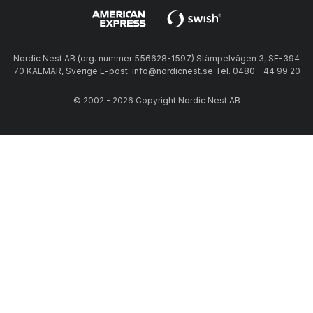
Nordic Nest AB (org. nummer 556628-1597) Stämpelvägen 3, SE-394
70 KALMAR, Sverige E-post: info@nordicnest.se Tel. 0480 - 44 99 20
© 2002 - 2026 Copyright Nordic Nest AB