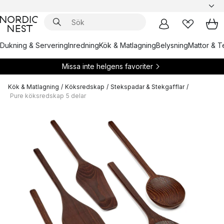
Dukning & Servering
Inredning
Kök & Matlagning
Belysning
Mattor & Te
Missa inte helgens favoriter
Kök & Matlagning
/
Köksredskap
/
Stekspadar & Stekgafflar
/
Pure köksredskap 5 delar