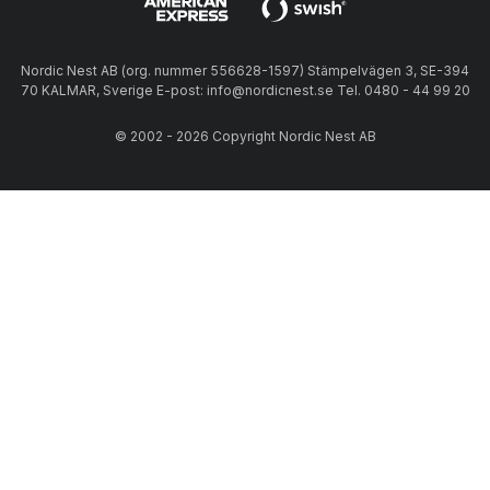
Nordic Nest AB (org. nummer 556628-1597) Stämpelvägen 3, SE-394
70 KALMAR, Sverige E-post: info@nordicnest.se Tel. 0480 - 44 99 20
© 2002 - 2026 Copyright Nordic Nest AB