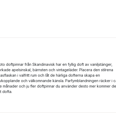
oto doftpinnar från Skandinavisk har en fyllig doft av vaniljstänger,
orkade apelsinskal, bärnsten och vintageläder. Placera den stilrena
lasflaskan i valfritt rum och låt de härliga dofterna skapa en
vkopplande och välkomnande känsla. Parfymblandningen räcker i c
re månader och ju fler doftpinnar du använder desto mer kommer de
tt dofta.