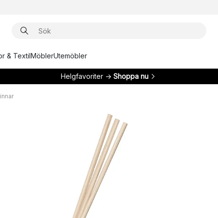
r & Textil
Möbler
Utemöbler
Helgfavoriter →
Shoppa nu
innar