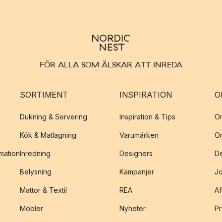
FÖR ALLA SOM ÄLSKAR ATT INREDA
SORTIMENT
INSPIRATION
O
Dukning & Servering
Inspiration & Tips
O
Kök & Matlagning
Varumärken
O
amation
Inredning
Designers
De
Belysning
Kampanjer
J
Mattor & Textil
REA
Af
Möbler
Nyheter
Pr