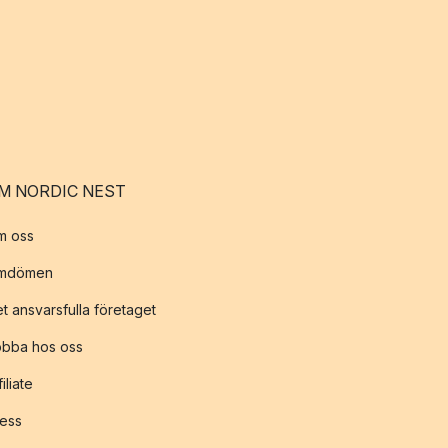
M NORDIC NEST
m oss
mdömen
t ansvarsfulla företaget
obba hos oss
filiate
ess