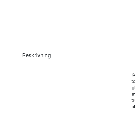
Beskrivning
K
t
g
a
t
a