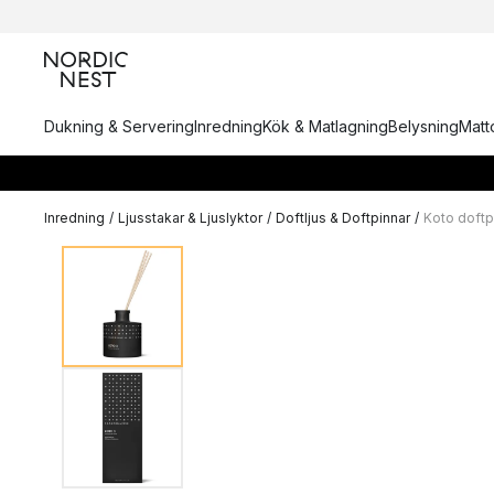
Dukning & Servering
Inredning
Kök & Matlagning
Belysning
Matto
Inredning
/
Ljusstakar & Ljuslyktor
/
Doftljus & Doftpinnar
/
Koto doftp