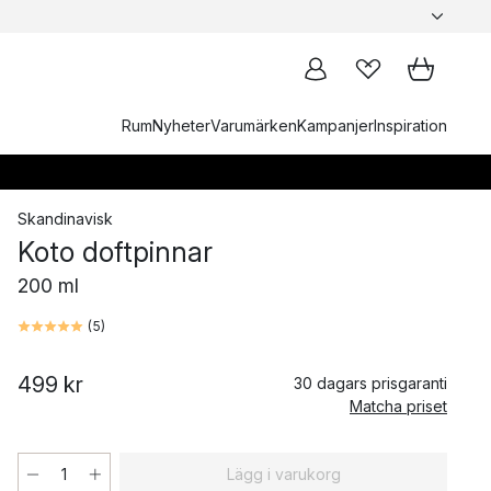
Rum
Nyheter
Varumärken
Kampanjer
Inspiration
Skandinavisk
Koto doftpinnar
200 ml
(
5
)
499 kr
30 dagars prisgaranti
Matcha priset
Lägg i varukorg