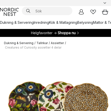
Dukning & Servering
Inredning
Kök & Matlagning
Belysning
Mattor & Te
Helgfavoriter →
Shoppa nu
Dukning & Servering
/
Tallrikar
/
Assietter
/
Creatures of Curiosity assietter 4 delar