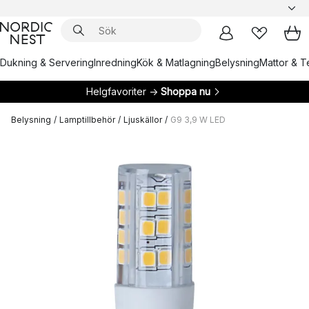
Dukning & Servering
Inredning
Kök & Matlagning
Belysning
Mattor & Te
Helgfavoriter →
Shoppa nu
Belysning
/
Lamptillbehör
/
Ljuskällor
/
G9 3,9 W LED