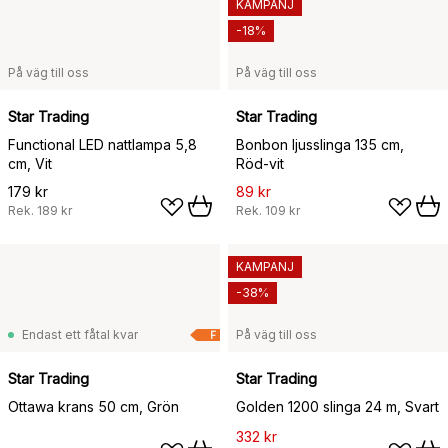
KAMPANJ
-18%
På väg till oss
På väg till oss
Star Trading
Star Trading
Functional LED nattlampa 5,8
Bonbon ljusslinga 135 cm,
cm, Vit
Röd-vit
179 kr
89 kr
Rek.
189 kr
Rek.
109 kr
KAMPANJ
-38%
Endast ett fåtal kvar
På väg till oss
F
Star Trading
Star Trading
Ottawa krans 50 cm, Grön
Golden 1200 slinga 24 m, Svart
332 kr