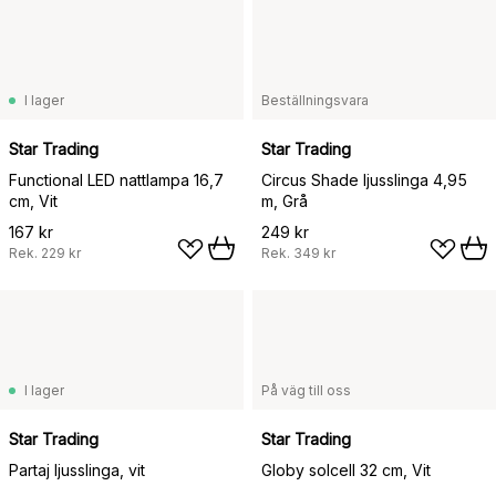
I lager
Beställningsvara
Star Trading
Star Trading
Functional LED nattlampa 16,7
Circus Shade ljusslinga 4,95
cm, Vit
m, Grå
167 kr
249 kr
Rek.
229 kr
Rek.
349 kr
I lager
På väg till oss
Star Trading
Star Trading
Partaj ljusslinga, vit
Globy solcell 32 cm, Vit