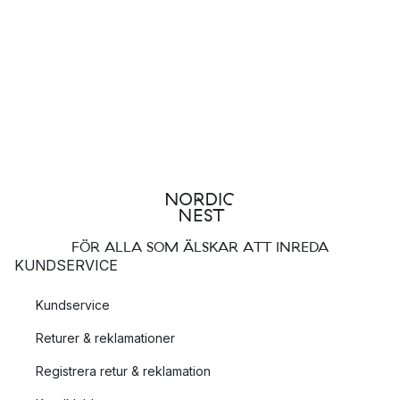
Star Trading är känt för sina eleganta skandinaviska
Adventsstjärnor
. Här kommer du hitta ett stort urval av både
stående och hängande adventsstjärnor - en äkta skandinavisk
julklassiker.
Vad är fördelen med att använda LED lampor från Star
Trading?
LED-lampor har flera fördelar jämfört med vanliga lampor. För
de första är LED-lamporna energisparande samtidigt som de
har en längre livslängd och tåler lägre temperaturer.
FÖR ALLA SOM ÄLSKAR ATT INREDA
KUNDSERVICE
Finns dimmerfunktion på LED-lamporna från Star
Trading?
Kundservice
Ja det finns de! Men tänk på att inte alla ljuskällor kan dimmas,
Returer & reklamationer
och det är därför viktigt att du kombinerar en ljuskälla med en
lampa som kan dimmas.
Registrera retur & reklamation