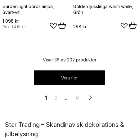
GardenLight bordslampa,
Golden ljusslinga warm white,
Svart-vit
Grön
1 098 kr
298 kr
Rek.
1 419 kr
Visar 36 av 202 produkter
Visa fler
1
2
...
6
Star Trading – Skandinavisk dekorations &
julbelysning