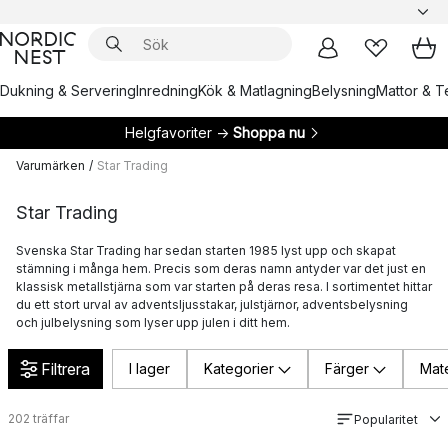
Dukning & Servering
Inredning
Kök & Matlagning
Belysning
Mattor & Te
Helgfavoriter →
Shoppa nu
Varumärken
/
Star Trading
Star Trading
Svenska Star Trading har sedan starten 1985 lyst upp och skapat
stämning i många hem. Precis som deras namn antyder var det just en
klassisk metallstjärna som var starten på deras resa. I sortimentet hittar
du ett stort urval av adventsljusstakar, julstjärnor, adventsbelysning
och julbelysning som lyser upp julen i ditt hem.
Filtrera
I lager
Kategorier
Färger
Mate
202
träffar
Popularitet