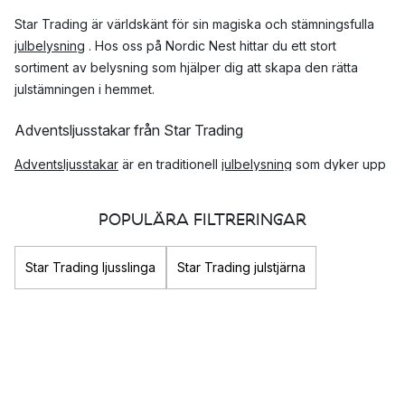
Star Trading är världskänt för sin magiska och stämningsfulla
julbelysning
. Hos oss på Nordic Nest hittar du ett stort
sortiment av belysning som hjälper dig att skapa den rätta
julstämningen i hemmet.
Adventsljusstakar från Star Trading
Adventsljusstakar
är en traditionell
julbelysning
som dyker upp
i fönsterna när julen närmar sig. Här hittar du ett stort urval av
populära adventsljusstakar från Star Trading med fin design
POPULÄRA FILTRERINGAR
som hjälper dig och ditt hem att skapa rätt stämning inför jul.
Star Trading ljusslinga
Star Trading julstjärna
Topp tre mest populära produkter från Star Trading
Arrow ljusstake
Ice Adventsstjärna
Luciakör adventsljusstake
Adventsstjärnor från Star Trading