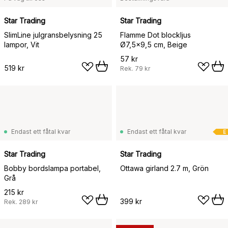
Star Trading
Star Trading
SlimLine julgransbelysning 25
Flamme Dot blockljus
lampor, Vit
Ø7,5x9,5 cm, Beige
57 kr
519 kr
Rek.
79 kr
Endast ett fåtal kvar
Endast ett fåtal kvar
E
Star Trading
Star Trading
Bobby bordslampa portabel,
Ottawa girland 2.7 m, Grön
Grå
215 kr
399 kr
Rek.
289 kr