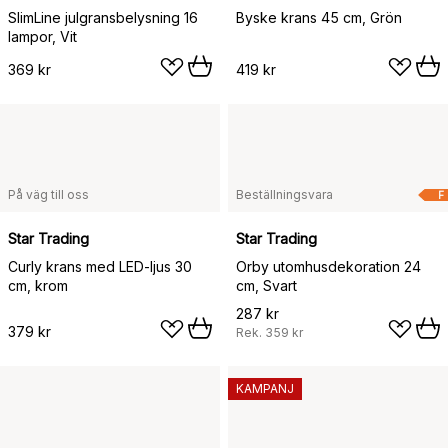
SlimLine julgransbelysning 16
Byske krans 45 cm, Grön
lampor, Vit
369 kr
419 kr
På väg till oss
Beställningsvara
F
Star Trading
Star Trading
Curly krans med LED-ljus 30
Orby utomhusdekoration 24
cm, krom
cm, Svart
287 kr
379 kr
Rek.
359 kr
KAMPANJ