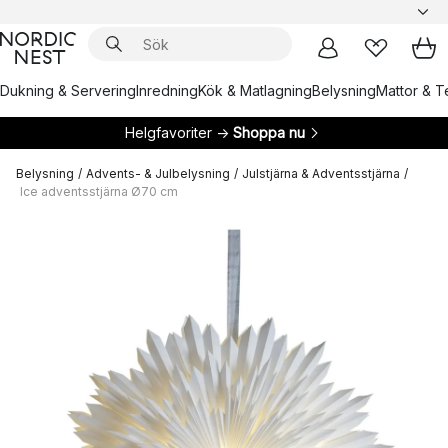
Dukning & Servering
Inredning
Kök & Matlagning
Belysning
Mattor & Te
Helgfavoriter →
Shoppa nu
Belysning
/
Advents- & Julbelysning
/
Julstjärna & Adventsstjärna
/
Ice adventsstjärna Ø70 cm