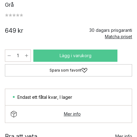
Grå
649 kr
30 dagars prisgaranti
Matcha priset
Lägg i varukorg
Spara som favorit
Endast ett fåtal kvar
,
I lager
Mer info
Bra att veta
Mer info