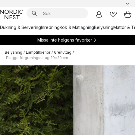
Dukning & Servering
Inredning
Kök & Matlagning
Belysning
Mattor & Te
Missa inte helgens favoriter
Belysning
/
Lamptillbehör
/
Grenuttag
/
Plugge förgreningsuttag 20x20 cm