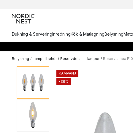
Dukning & Servering
Inredning
Kök & Matlagning
Belysning
Matto
Belysning
/
Lamptillbehör
/
Reservdelar till lampor
/
Reservlampa E10 
KAMPANJ
-39%