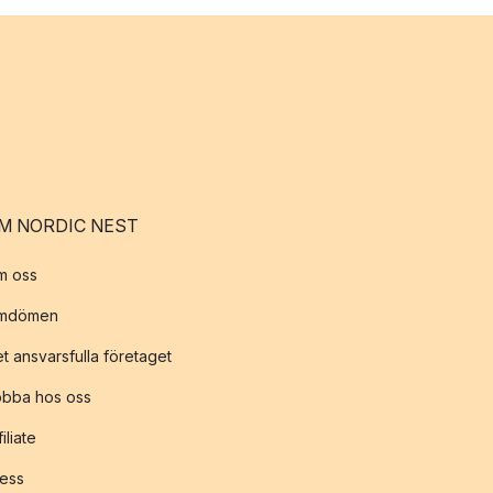
M NORDIC NEST
m oss
mdömen
t ansvarsfulla företaget
obba hos oss
filiate
ess