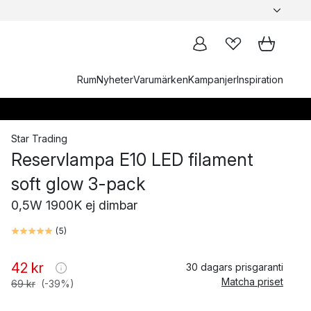
Rum
Nyheter
Varumärken
Kampanjer
Inspiration
Star Trading
Reservlampa E10 LED filament
soft glow 3-pack
0,5W 1900K ej dimbar
(
5
)
42 kr
30 dagars prisgaranti
Matcha priset
69 kr
(-39%)