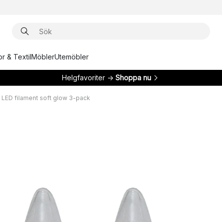
r & Textil
Möbler
Utemöbler
Helgfavoriter →
Shoppa nu
LED filament soft glow 3-pack