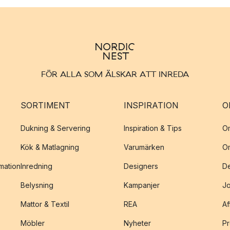
FÖR ALLA SOM ÄLSKAR ATT INREDA
SORTIMENT
INSPIRATION
O
Dukning & Servering
Inspiration & Tips
O
Kök & Matlagning
Varumärken
O
amation
Inredning
Designers
De
Belysning
Kampanjer
J
Mattor & Textil
REA
Af
Möbler
Nyheter
Pr