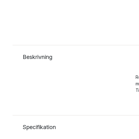
Beskrivning
R
m
T
Specifikation