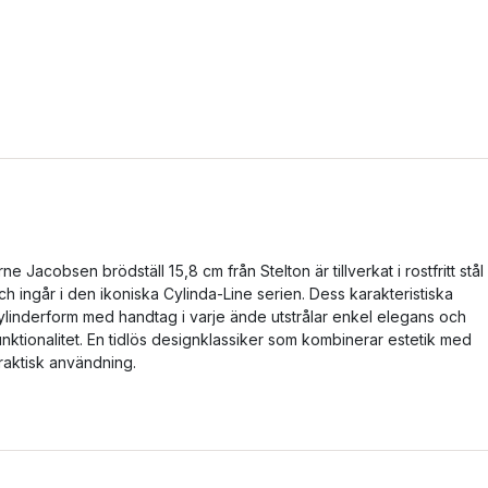
rne Jacobsen brödställ 15,8 cm från Stelton är tillverkat i rostfritt stål
ch ingår i den ikoniska Cylinda-Line serien. Dess karakteristiska
ylinderform med handtag i varje ände utstrålar enkel elegans och
unktionalitet. En tidlös designklassiker som kombinerar estetik med
raktisk användning.