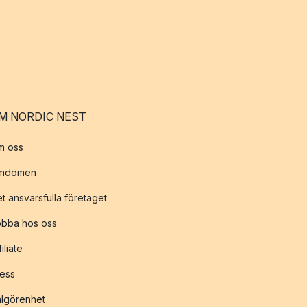
M NORDIC NEST
m oss
mdömen
t ansvarsfulla företaget
obba hos oss
filiate
ess
lgörenhet