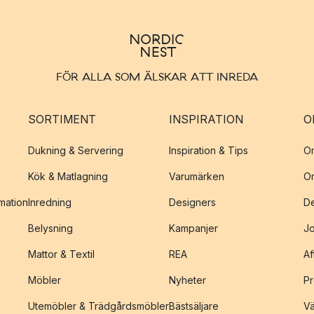
FÖR ALLA SOM ÄLSKAR ATT INREDA
SORTIMENT
INSPIRATION
O
Dukning & Servering
Inspiration & Tips
O
Kök & Matlagning
Varumärken
O
amation
Inredning
Designers
De
Belysning
Kampanjer
J
Mattor & Textil
REA
Af
Möbler
Nyheter
Pr
Utemöbler & Trädgårdsmöbler
Bästsäljare
Vä