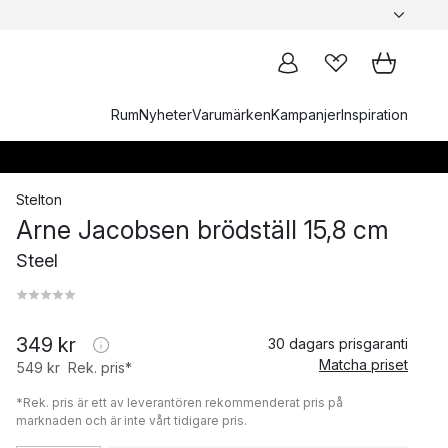
Rum
Nyheter
Varumärken
Kampanjer
Inspiration
Stelton
Arne Jacobsen brödställ 15,8 cm
Steel
349 kr
30 dagars prisgaranti
Matcha priset
549 kr
Rek. pris*
*Rek. pris är ett av leverantören rekommenderat pris på
marknaden och är inte vårt tidigare pris.