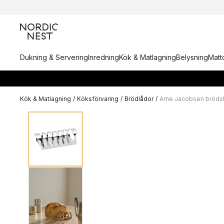
Dukning & Servering
Inredning
Kök & Matlagning
Belysning
Matto
Kök & Matlagning
/
Köksförvaring
/
Brödlådor
/
Arne Jacobsen brödst