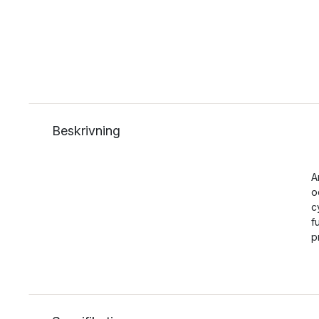
Beskrivning
A
o
c
f
p