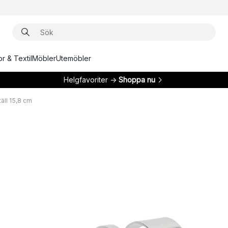
r & Textil
Möbler
Utemöbler
Helgfavoriter →
Shoppa nu
äll 15,8 cm