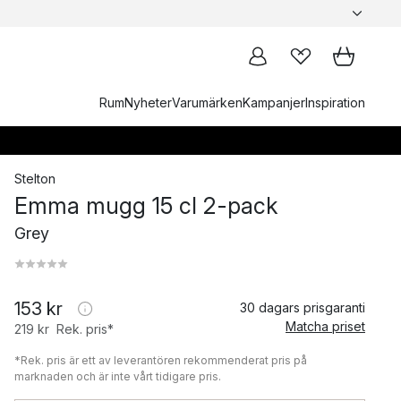
Rum
Nyheter
Varumärken
Kampanjer
Inspiration
Stelton
Emma mugg 15 cl 2-pack
Grey
153 kr
30 dagars prisgaranti
Matcha priset
219 kr
Rek. pris*
*Rek. pris är ett av leverantören rekommenderat pris på
marknaden och är inte vårt tidigare pris.