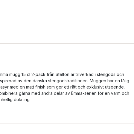
mma mugg 15 cl 2-pack från Stelton är tillverkad i stengods och
nspirerad av den danska stengodstraditionen. Muggen har en tålig
lasyr med en matt finish som ger ett rått och exklusivt utseende.
ombinera gärna med andra delar av Emma-serien för en varm och
nhetlig dukning.