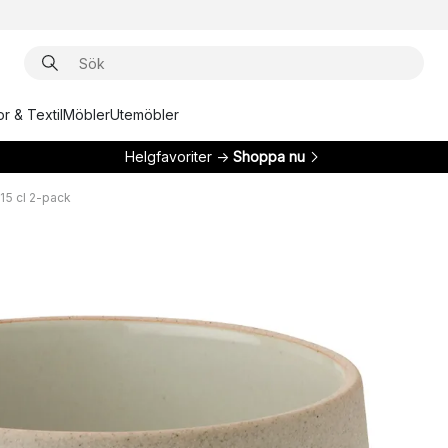
r & Textil
Möbler
Utemöbler
Helgfavoriter →
Shoppa nu
5 cl 2-pack