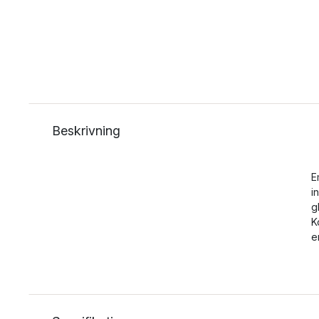
Beskrivning
E
i
g
K
e