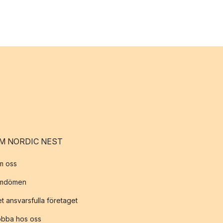
M NORDIC NEST
m oss
mdömen
t ansvarsfulla företaget
obba hos oss