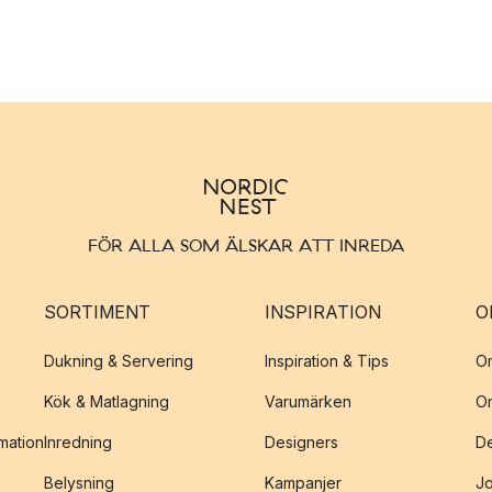
FÖR ALLA SOM ÄLSKAR ATT INREDA
SORTIMENT
INSPIRATION
O
Dukning & Servering
Inspiration & Tips
O
Kök & Matlagning
Varumärken
O
amation
Inredning
Designers
De
Belysning
Kampanjer
J