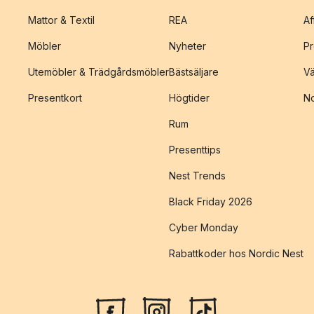
Mattor & Textil
REA
Af
Möbler
Nyheter
Pr
Utemöbler & Trädgårdsmöbler
Bästsäljare
Vä
Presentkort
Högtider
No
Rum
Presenttips
Nest Trends
Black Friday 2026
Cyber Monday
Rabattkoder hos Nordic Nest