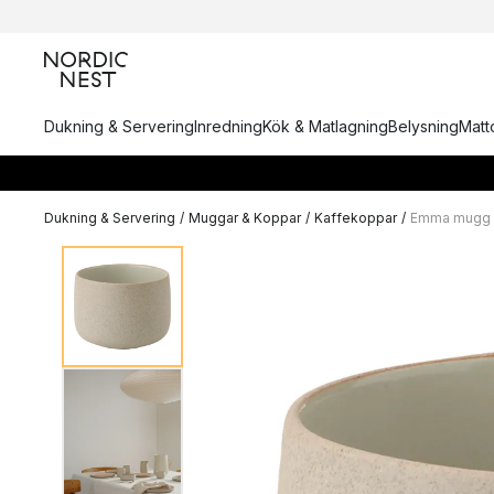
Dukning & Servering
Inredning
Kök & Matlagning
Belysning
Matto
Dukning & Servering
/
Muggar & Koppar
/
Kaffekoppar
/
Emma mugg 1