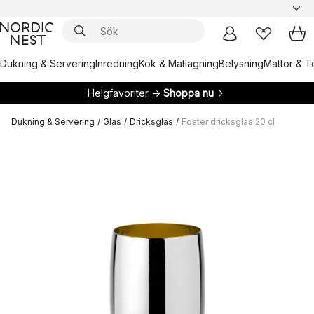
Dukning & Servering
Inredning
Kök & Matlagning
Belysning
Mattor & Te
Helgfavoriter →
Shoppa nu
Dukning & Servering
/
Glas
/
Dricksglas
/
Foster dricksglas 20 cl