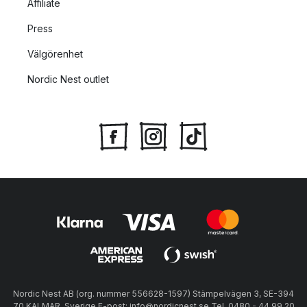
Affiliate
Press
Välgörenhet
Nordic Nest outlet
Nordic Nest AB (org. nummer 556628-1597) Stämpelvägen 3, SE-394
70 KALMAR, Sverige E-post: info@nordicnest.se Tel. 0480 - 44 99 20