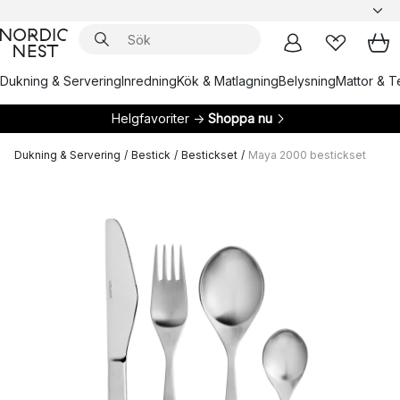
Dukning & Servering
Inredning
Kök & Matlagning
Belysning
Mattor & Te
Helgfavoriter →
Shoppa nu
Dukning & Servering
/
Bestick
/
Bestickset
/
Maya 2000 bestickset