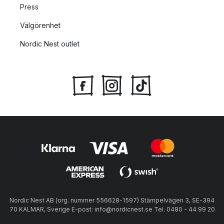
Press
Välgörenhet
Nordic Nest outlet
Nordic Nest AB (org. nummer 556628-1597) Stämpelvägen 3, SE-394
70 KALMAR, Sverige E-post: info@nordicnest.se Tel. 0480 - 44 99 20