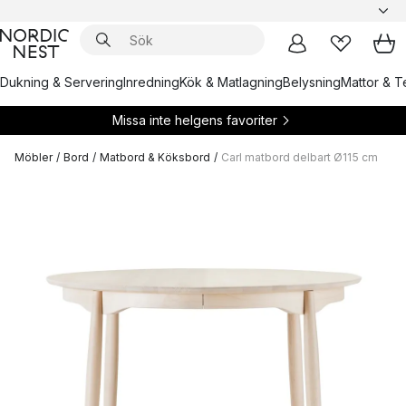
Dukning & Servering
Inredning
Kök & Matlagning
Belysning
Mattor & Te
Missa inte helgens favoriter
Möbler
/
Bord
/
Matbord & Köksbord
/
Carl matbord delbart Ø115 cm