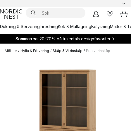
Dukning & Servering
Inredning
Kök & Matlagning
Belysning
Mattor & Te
Sommarrea:
20-70% på tusentals designfavoriter
Möbler
/
Hylla & Förvaring
/
Skåp & Vitrinskåp
/
Prio vitrinskåp