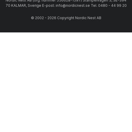
Nordic Nest AB (org. nummer 556628-1597) Stämpelvägen 3, SE-394
70 KALMAR, Sverige E-post: info@nordicnest.se Tel. 0480 - 44 99 20
© 2002 - 2026 Copyright Nordic Nest AB