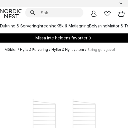
Dukning & Servering
Inredning
Kök & Matlagning
Belysning
Mattor & Te
Missa inte helgens favoriter
Möbler
/
Hylla & Förvaring
/
Hyllor & Hyllsystem
/
String golvgavel