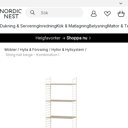
Dukning & Servering
Inredning
Kök & Matlagning
Belysning
Mattor & Te
Helgfavoriter →
Shoppa nu
Möbler
/
Hylla & Förvaring
/
Hyllor & Hyllsystem
/
String hall beige - Kombination I