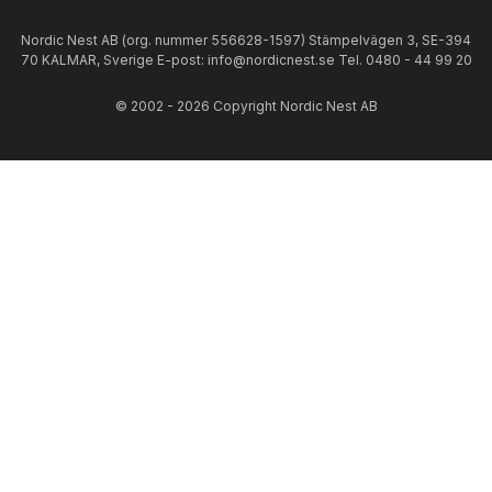
Nordic Nest AB (org. nummer 556628-1597) Stämpelvägen 3, SE-394
70 KALMAR, Sverige E-post: info@nordicnest.se Tel. 0480 - 44 99 20
© 2002 - 2026 Copyright Nordic Nest AB