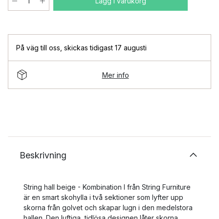
Lägg i varukorg
På väg till oss
,
skickas tidigast 17 augusti
Mer info
Beskrivning
String hall beige - Kombination I från String Furniture
är en smart skohylla i två sektioner som lyfter upp
skorna från golvet och skapar lugn i den medelstora
hallen. Den luftiga, tidlösa designen låter skorna