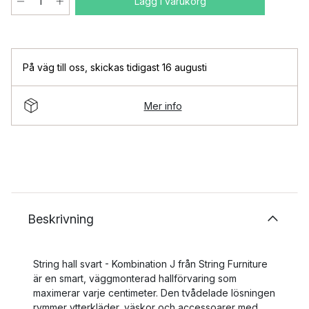
Lägg i varukorg
På väg till oss
,
skickas tidigast 16 augusti
Mer info
Beskrivning
String hall svart - Kombination J från String Furniture
är en smart, väggmonterad hallförvaring som
maximerar varje centimeter. Den tvådelade lösningen
rymmer ytterkläder, väskor och accessoarer med