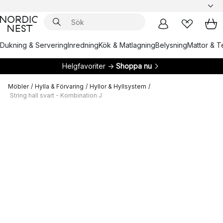
Dukning & Servering
Inredning
Kök & Matlagning
Belysning
Mattor & Te
Helgfavoriter →
Shoppa nu
Möbler
/
Hylla & Förvaring
/
Hyllor & Hyllsystem
/
String hall svart - Kombination J