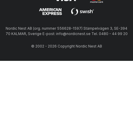
Nordic Nest AB (org. nummer 556628-1597) Stämpelvägen 3, SE-394
70 KALMAR, Sverige E-post: info@nordicnest.se Tel. 0480 - 44 99 20
© 2002 - 2026 Copyright Nordic Nest AB