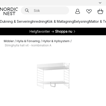
Dukning & Servering
Inredning
Kök & Matlagning
Belysning
Mattor & Te
Helgfavoriter →
Shoppa nu
Möbler
/
Hylla & Förvaring
/
Hyllor & Hyllsystem
/
Stringhylla hall vit - kombination A