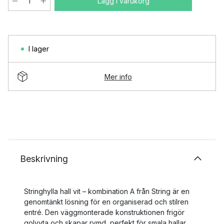
Lägg i varukorg
I lager
Mer info
Beskrivning
Stringhylla hall vit – kombination A från String är en
genomtänkt lösning för en organiserad och stilren
entré. Den väggmonterade konstruktionen frigör
golvyta och skapar rymd, perfekt för smala hallar.