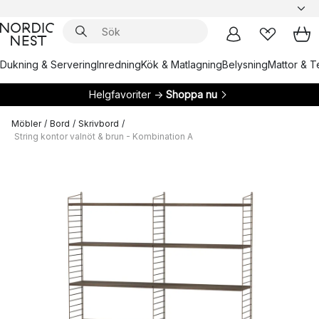
Dukning & Servering
Inredning
Kök & Matlagning
Belysning
Mattor & Te
Helgfavoriter →
Shoppa nu
Möbler
/
Bord
/
Skrivbord
/
String kontor valnöt & brun - Kombination A