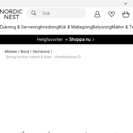
Dukning & Servering
Inredning
Kök & Matlagning
Belysning
Mattor & Te
Helgfavoriter →
Shoppa nu
Möbler
/
Bord
/
Skrivbord
/
String kontor valnöt & brun - Kombination D