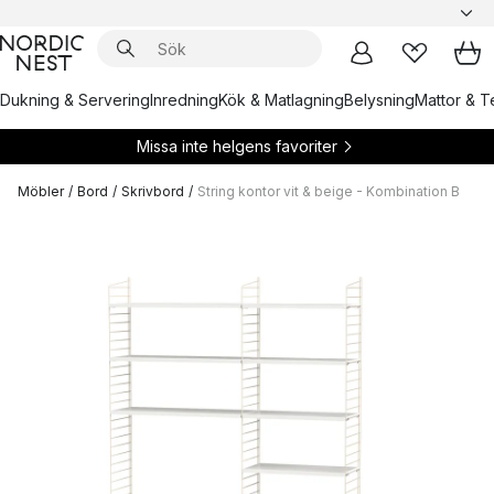
Dukning & Servering
Inredning
Kök & Matlagning
Belysning
Mattor & Te
Missa inte helgens favoriter
Möbler
/
Bord
/
Skrivbord
/
String kontor vit & beige - Kombination B