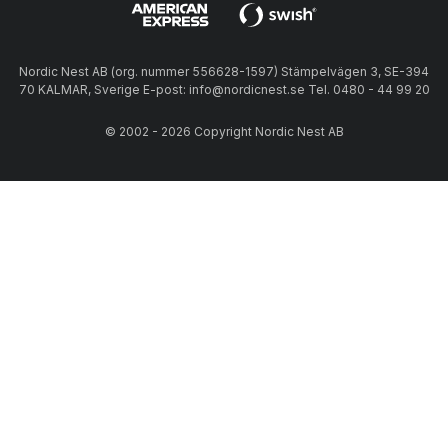
Nordic Nest AB (org. nummer 556628-1597) Stämpelvägen 3, SE-394
70 KALMAR, Sverige E-post: info@nordicnest.se Tel. 0480 - 44 99 20
© 2002 - 2026 Copyright Nordic Nest AB