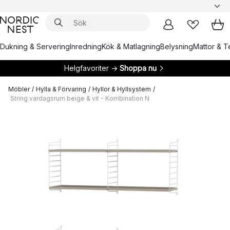
Dukning & Servering
Inredning
Kök & Matlagning
Belysning
Mattor & Te
Helgfavoriter →
Shoppa nu
Möbler
/
Hylla & Förvaring
/
Hyllor & Hyllsystem
/
String vardagsrum beige & vit - Kombination N