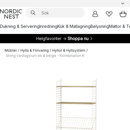
Dukning & Servering
Inredning
Kök & Matlagning
Belysning
Mattor & Te
Helgfavoriter →
Shoppa nu
Möbler
/
Hylla & Förvaring
/
Hyllor & Hyllsystem
/
String vardagsrum ek & beige - Kombination K