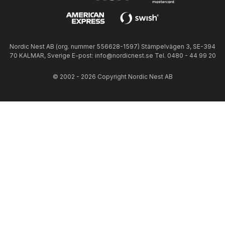
Nordic Nest AB (org. nummer 556628-1597) Stämpelvägen 3, SE-394
70 KALMAR, Sverige E-post: info@nordicnest.se Tel. 0480 - 44 99 20
© 2002 - 2026 Copyright Nordic Nest AB