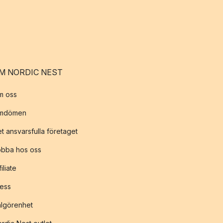
M NORDIC NEST
m oss
mdömen
t ansvarsfulla företaget
obba hos oss
filiate
ess
lgörenhet