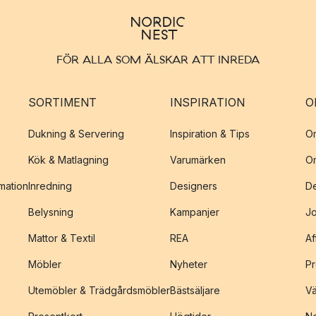
FÖR ALLA SOM ÄLSKAR ATT INREDA
SORTIMENT
INSPIRATION
O
Dukning & Servering
Inspiration & Tips
O
Kök & Matlagning
Varumärken
O
amation
Inredning
Designers
De
Belysning
Kampanjer
J
Mattor & Textil
REA
Af
Möbler
Nyheter
Pr
Utemöbler & Trädgårdsmöbler
Bästsäljare
Vä