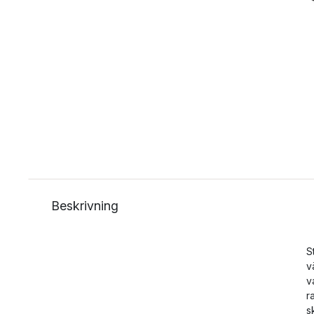
Beskrivning
S
v
v
r
s