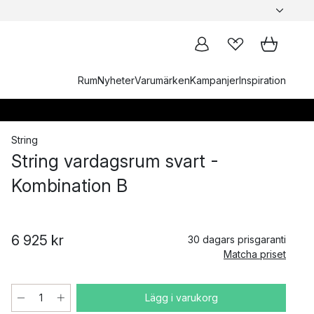
Rum
Nyheter
Varumärken
Kampanjer
Inspiration
String
String vardagsrum svart -
Kombination B
6 925 kr
30 dagars prisgaranti
Matcha priset
Lägg i varukorg