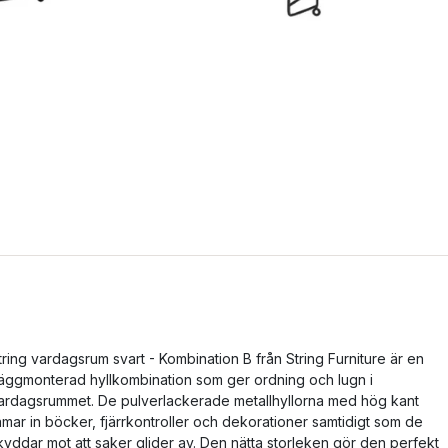
tring vardagsrum svart - Kombination B från String Furniture är en
äggmonterad hyllkombination som ger ordning och lugn i
ardagsrummet. De pulverlackerade metallhyllorna med hög kant
amar in böcker, fjärrkontroller och dekorationer samtidigt som de
kyddar mot att saker glider av. Den nätta storleken gör den perfekt