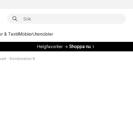
r & Textil
Möbler
Utemöbler
Helgfavoriter →
Shoppa nu
vart - Kombination B