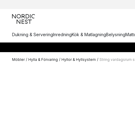
Dukning & Servering
Inredning
Kök & Matlagning
Belysning
Matto
Möbler
/
Hylla & Förvaring
/
Hyllor & Hyllsystem
/
String vardagsrum s