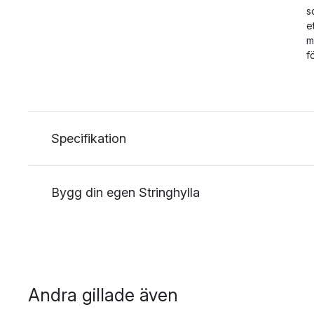
s
e
m
f
Specifikation
Bygg din egen Stringhylla
Andra gillade även