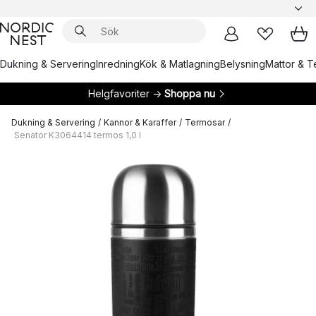
Dukning & Servering
Inredning
Kök & Matlagning
Belysning
Mattor & Te
Helgfavoriter →
Shoppa nu
Dukning & Servering
/
Kannor & Karaffer
/
Termosar
/
Senator K3064414 termos 1,0 l