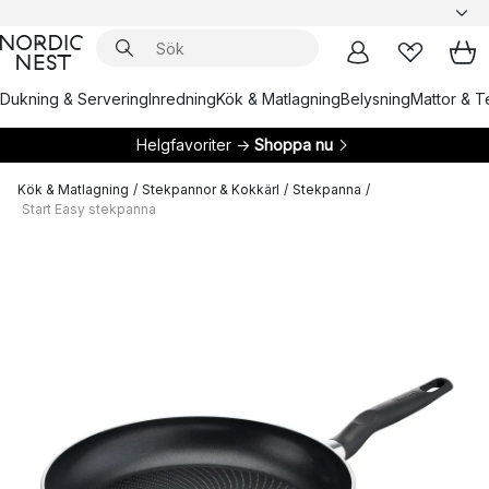
Dukning & Servering
Inredning
Kök & Matlagning
Belysning
Mattor & Te
Helgfavoriter →
Shoppa nu
Kök & Matlagning
/
Stekpannor & Kokkärl
/
Stekpanna
/
Start Easy stekpanna