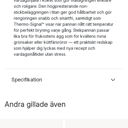
vardagshjälte i köket som gör matlagningen enklare
och roligare. Den högpresterande non-
stickbeläggningen i titan ger god hållbarhet och gör
rengöringen snabb och smärtfri, samtidigt som
Thermo-Signal™ visar när pannan nått rätt temperatur
för perfekt bryning varje gång. Stekpannan passar
lika bra för frukostens ägg som för kvällens rivna
grönsaker eller köttfärsröror — ett praktiskt redskap
som hjälper dig lyckas med nya recept och
vardagsmåltider utan stress.
Specifikation
Andra gillade även