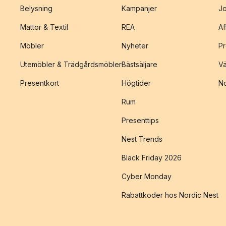
Belysning
Kampanjer
J
Mattor & Textil
REA
Af
Möbler
Nyheter
Pr
Utemöbler & Trädgårdsmöbler
Bästsäljare
Vä
Presentkort
Högtider
No
Rum
Presenttips
Nest Trends
Black Friday 2026
Cyber Monday
Rabattkoder hos Nordic Nest