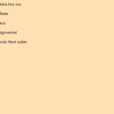
obba hos oss
filiate
ess
lgörenhet
rdic Nest outlet