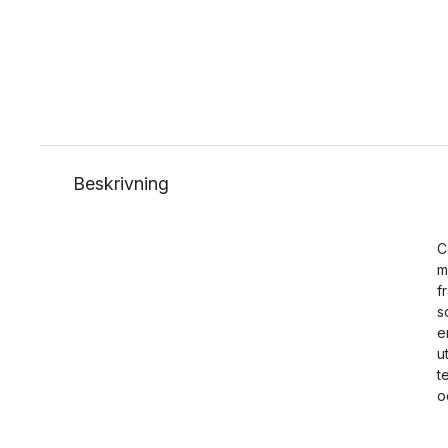
Beskrivning
C
m
f
s
e
u
t
o