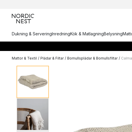
Dukning & Servering
Inredning
Kök & Matlagning
Belysning
Matto
Mattor & Textil
/
Plädar & Filtar
/
Bomullsplädar & Bomullsfiltar
/
Calma