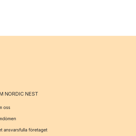
M NORDIC NEST
m oss
mdömen
t ansvarsfulla företaget