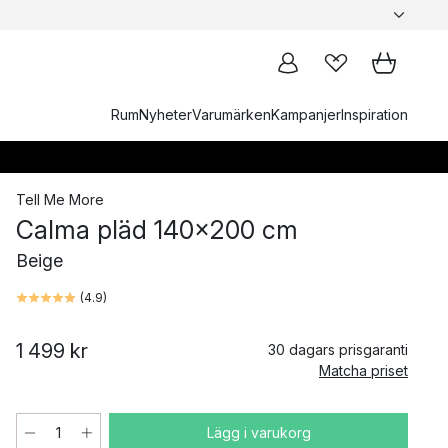
Rum
Nyheter
Varumärken
Kampanjer
Inspiration
Tell Me More
Calma pläd 140x200 cm
Beige
(
4.9
)
1 499 kr
30 dagars prisgaranti
Matcha priset
Lägg i varukorg