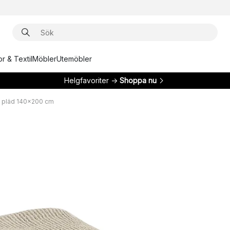
r & Textil
Möbler
Utemöbler
Helgfavoriter →
Shoppa nu
 pläd 140x200 cm