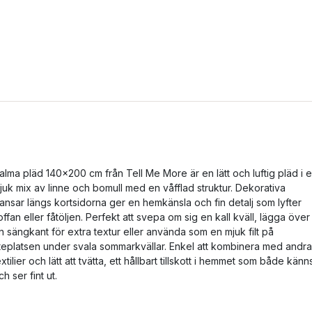
alma pläd 140x200 cm från Tell Me More är en lätt och luftig pläd i 
juk mix av linne och bomull med en våfflad struktur. Dekorativa
ransar längs kortsidorna ger en hemkänsla och fin detalj som lyfter
offan eller fåtöljen. Perfekt att svepa om sig en kall kväll, lägga över
n sängkant för extra textur eller använda som en mjuk filt på
teplatsen under svala sommarkvällar. Enkel att kombinera med andra
extilier och lätt att tvätta, ett hållbart tillskott i hemmet som både känn
ch ser fint ut.