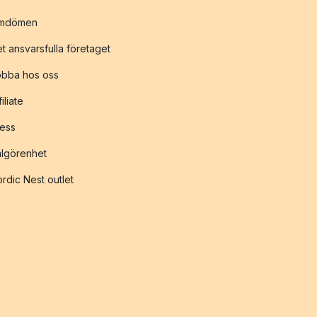
mdömen
t ansvarsfulla företaget
obba hos oss
filiate
ess
lgörenhet
rdic Nest outlet