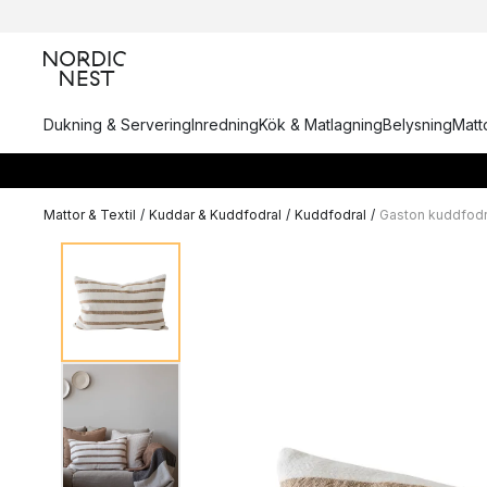
Dukning & Servering
Inredning
Kök & Matlagning
Belysning
Matto
Mattor & Textil
/
Kuddar & Kuddfodral
/
Kuddfodral
/
Gaston kuddfod