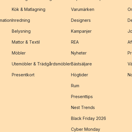
Kök & Matlagning
Varumärken
O
amation
Inredning
Designers
De
Belysning
Kampanjer
J
Mattor & Textil
REA
Af
Möbler
Nyheter
Pr
Utemöbler & Trädgårdsmöbler
Bästsäljare
Vä
Presentkort
Högtider
No
Rum
Presenttips
Nest Trends
Black Friday 2026
Cyber Monday