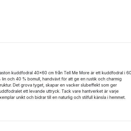
aston kuddfodral 40x60 cm från Tell Me More är ett kuddfodral i 6
 lin och 40 % bomull, handvävt för att ge en rustik och charmig
truktur. Det grova tyget, skapar en vacker slubeffekt som ger
uddfodralet ett levande uttryck. Tack vare hantverket är varje
xemplar unikt och bidrar till en naturlig och stilfull känsla i hemmet.