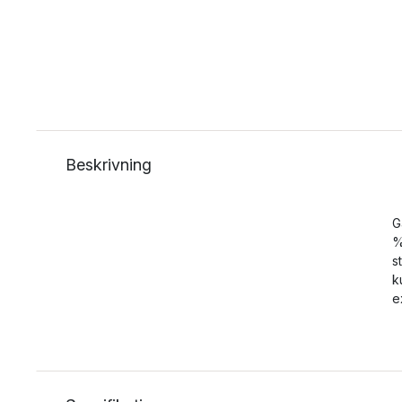
Beskrivning
G
%
s
k
e