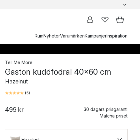
Rum
Nyheter
Varumärken
Kampanjer
Inspiration
Tell Me More
Gaston kuddfodral 40x60 cm
Hazelnut
(
5
)
499 kr
30 dagars prisgaranti
Matcha priset
Hazelnut