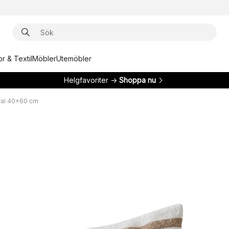
r & Textil
Möbler
Utemöbler
Helgfavoriter →
Shoppa nu
ral 40x60 cm