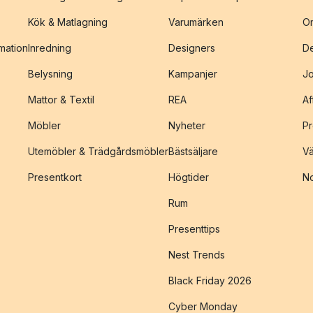
Kök & Matlagning
Varumärken
O
amation
Inredning
Designers
De
Belysning
Kampanjer
J
Mattor & Textil
REA
Af
Möbler
Nyheter
Pr
Utemöbler & Trädgårdsmöbler
Bästsäljare
Vä
Presentkort
Högtider
No
Rum
Presenttips
Nest Trends
Black Friday 2026
Cyber Monday