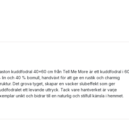
aston kuddfodral 40x60 cm från Tell Me More är ett kuddfodral i 6
 lin och 40 % bomull, handvävt för att ge en rustik och charmig
truktur. Det grova tyget, skapar en vacker slubeffekt som ger
uddfodralet ett levande uttryck. Tack vare hantverket är varje
xemplar unikt och bidrar till en naturlig och stilfull känsla i hemmet.