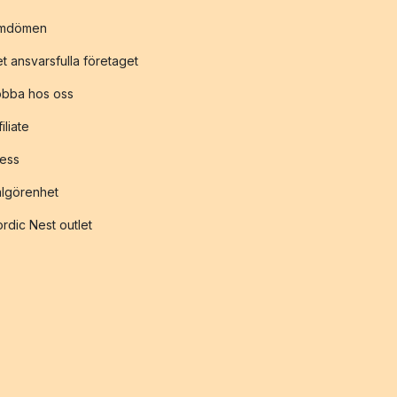
mdömen
t ansvarsfulla företaget
obba hos oss
filiate
ess
lgörenhet
rdic Nest outlet