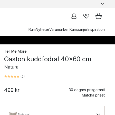
Rum
Nyheter
Varumärken
Kampanjer
Inspiration
Tell Me More
Gaston kuddfodral 40x60 cm
Natural
(
5
)
499 kr
30 dagars prisgaranti
Matcha priset
Natural