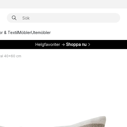
r & Textil
Möbler
Utemöbler
Helgfavoriter →
Shoppa nu
ral 40x60 cm