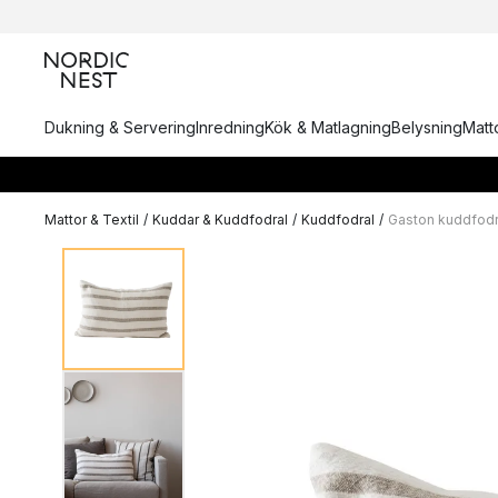
Dukning & Servering
Inredning
Kök & Matlagning
Belysning
Matto
Mattor & Textil
/
Kuddar & Kuddfodral
/
Kuddfodral
/
Gaston kuddfod