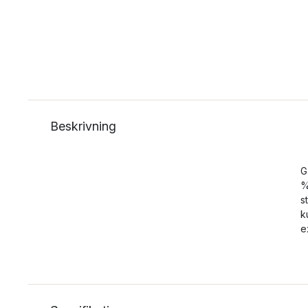
Beskrivning
G
%
s
k
e