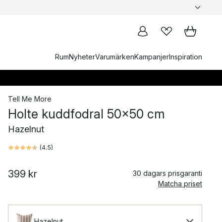
Rum
Nyheter
Varumärken
Kampanjer
Inspiration
Tell Me More
Holte kuddfodral 50x50 cm
Hazelnut
(
4.5
)
399 kr
30 dagars prisgaranti
Matcha priset
Hazelnut