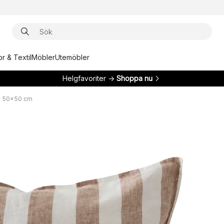
r & Textil
Möbler
Utemöbler
Helgfavoriter →
Shoppa nu
l 50x50 cm