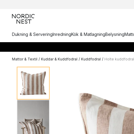
Dukning & Servering
Inredning
Kök & Matlagning
Belysning
Matto
Mattor & Textil
/
Kuddar & Kuddfodral
/
Kuddfodral
/
Holte kuddfodra