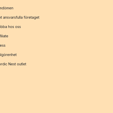
mdömen
t ansvarsfulla företaget
obba hos oss
filiate
ess
lgörenhet
rdic Nest outlet