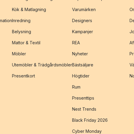
Kök & Matlagning
Varumärken
O
amation
Inredning
Designers
De
Belysning
Kampanjer
J
Mattor & Textil
REA
Af
Möbler
Nyheter
Pr
Utemöbler & Trädgårdsmöbler
Bästsäljare
Vä
Presentkort
Högtider
No
Rum
Presenttips
Nest Trends
Black Friday 2026
Cyber Monday