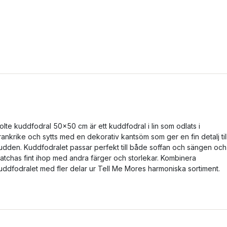
olte kuddfodral 50x50 cm är ett kuddfodral i lin som odlats i
rankrike och sytts med en dekorativ kantsöm som ger en fin detalj til
udden. Kuddfodralet passar perfekt till både soffan och sängen och
atchas fint ihop med andra färger och storlekar. Kombinera
uddfodralet med fler delar ur Tell Me Mores harmoniska sortiment.