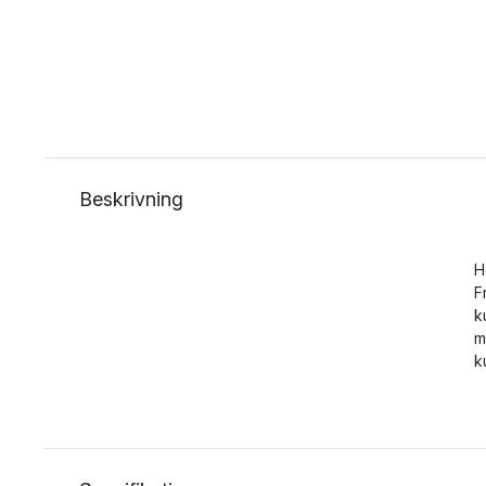
Beskrivning
H
F
k
m
k