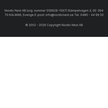
Nordic Nest AB (org. nummer 556628-1597) Stämpelvägen 3, SE-394
70 KALMAR, Sverige E-post: info@nordicnest.se Tel. 0480 - 44 99 20
© 2002 - 2026 Copyright Nordic Nest AB