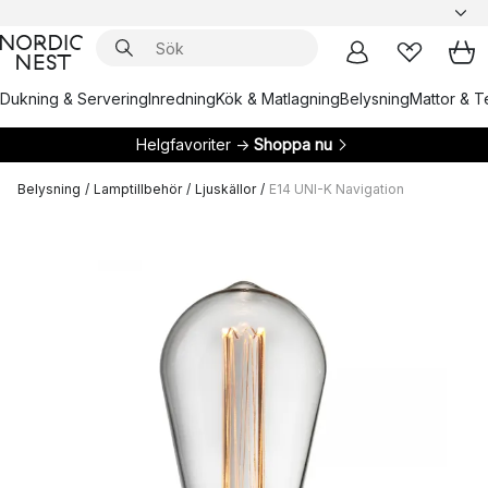
Dukning & Servering
Inredning
Kök & Matlagning
Belysning
Mattor & Te
Helgfavoriter →
Shoppa nu
Belysning
/
Lamptillbehör
/
Ljuskällor
/
E14 UNI-K Navigation