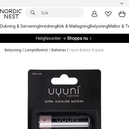
Dukning & Servering
Inredning
Kök & Matlagning
Belysning
Mattor & Te
Helgfavoriter →
Shoppa nu
Belysning
/
Lamptillbehör
/
Batterier
/
Uyuni Batteri 4-pack