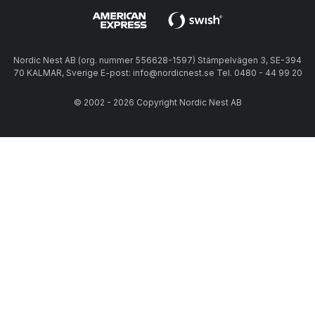
Nordic Nest AB (org. nummer 556628-1597) Stämpelvägen 3, SE-394
70 KALMAR, Sverige E-post: info@nordicnest.se Tel. 0480 - 44 99 20
© 2002 - 2026 Copyright Nordic Nest AB