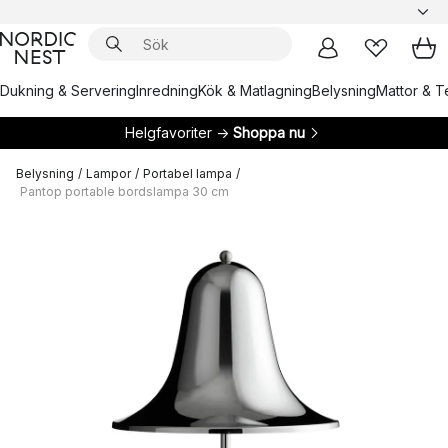
Dukning & Servering
Inredning
Kök & Matlagning
Belysning
Mattor & Te
Helgfavoriter →
Shoppa nu
Belysning
/
Lampor
/
Portabel lampa
/
Pantop portable bordslampa 30 cm